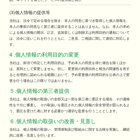
(3)個人情報の提供等
当社は、法令で定める場合を除き、本人の同意に基づき取得した個人情報を、
本人の事前の同意なく第三者に提供することはありません。なお、本人の求め
による個人情報の開示、訂正、追加若しくは削除又は利用目的の通知について
は、法令に従いこれを行うとともに、ご意見、ご相談に関して適切に対応しま
す。
4 .個人情報の利用目的の変更
当社は、前項で特定した利用目的は、予め本人の同意を得た場合を除くほか
は、原則として変更しません。但し、変更前の利用目的と相当の関連性を有す
ると合理的に認められる範囲において、予め変更後の利用目的を公表の上で変
更を行う場合はこの限りではありません。
５.個人情報の第三者提供
当社は、個人情報の取扱いの全部又は一部を第三者に委託する場合、その適格
性を十分に審査し、その取扱いを委託された個人情報の安全管理が図られるよ
う、委託を受けた者に対する必要かつ適切な監督を行うこととします。
６.個人情報の取扱いの改善・見直し
当社は、個人情報の取扱い、管理体制及び取組みに関する点検を実施し、継続
的に改善・見直しを行います。